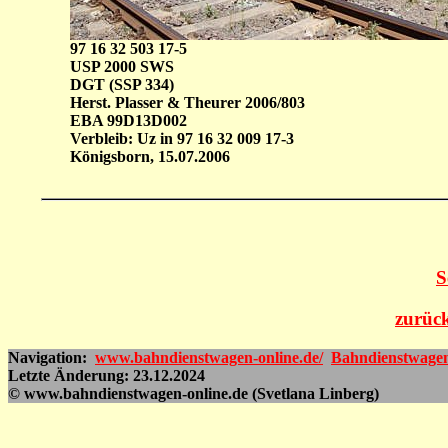
97 16 32 503 17-5
USP 2000 SWS
DGT (SSP 334)
Herst. Plasser & Theurer 2006/803
EBA 99D13D002
Verbleib: Uz in 97 16 32 009 17-3
Königsborn, 15.07.2006
S
zurück
Navigation:
www.bahndienstwagen-online.de/
Bahndienstwage
Letzte Änderung: 23.12.2024
© www.bahndienstwagen-online.de (Svetlana Linberg)