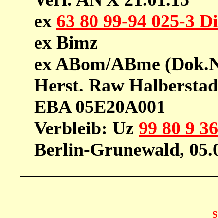
ex
63 80 99-94 025-3 D
ex Bimz
ex ABom/ABme (Dok.Nr
Herst. Raw Halbersta
EBA 05E20A001
Verbleib: Uz
99 80 9 3
Berlin-Grunewald, 05.
S