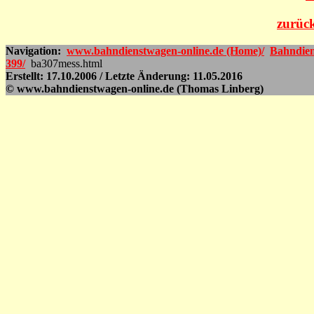
zurück
Navigation:
www.bahndienstwagen-online.de (Home)/
Bahndien
399/
ba307mess.html
Erstellt: 17.10.2006 / Letzte Änderung: 11.05.2016
© www.bahndienstwagen-online.de (Thomas Linberg)