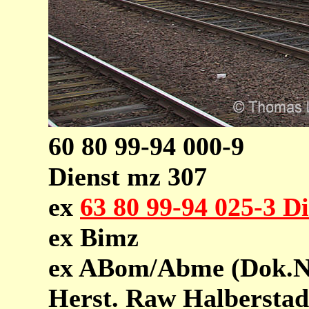
60 80 99-94 000-9
Dienst mz 307
ex
63 80 99-94 025-3 D
ex Bimz
ex ABom/Abme (Dok.Nr
Herst. Raw Halbersta