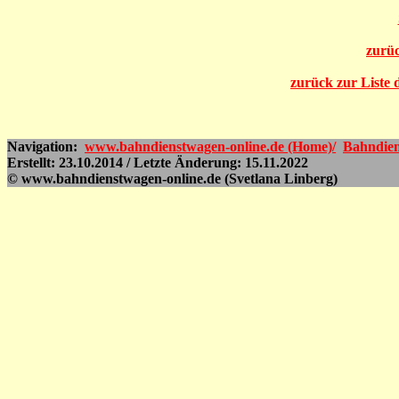
zurüc
zurück zur Liste 
Navigation:
www.bahndienstwagen-online.de (Home)/
Bahndien
Erstellt: 23.10.2014 / Letzte Änderung: 15.11.2022
© www.bahndienstwagen-online.de (Svetlana Linberg)