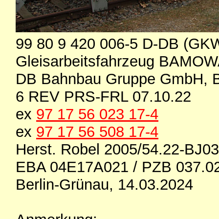
99 80 9 420 006-5 D-DB (GK
Gleisarbeitsfahrzeug BAMOW
DB Bahnbau Gruppe GmbH, B
6 REV PRS-FRL 07.10.22
ex
97 17 56 023 17-4
ex
97 17 56 508 17-4
Herst. Robel 2005/54.22-BJ0
EBA 04E17A021 / PZB 037.0
Berlin-Grünau, 14.03.2024