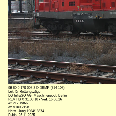
99 80 9 170 008-3 D-DBMP (714 108)
Lok für Rettungszüge
DB InfraGO AG, Maschinenpool, Berlin
REV HB X 31.08.18 / Verl. 16.06.26
ex 212 198-6
ex V100 2198
Herst. Jung 1964/13674
Fulda, 25.11.2025