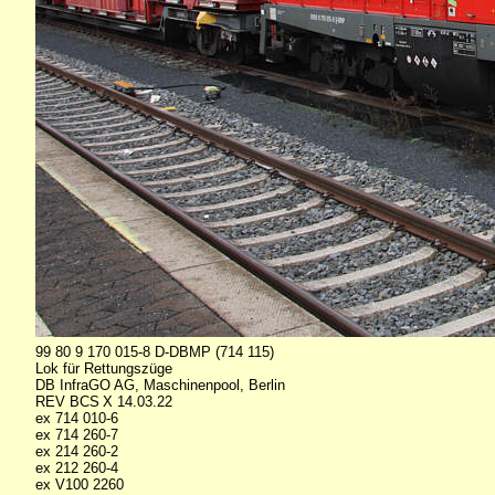
99 80 9 170 015-8 D-DBMP (714 115)
Lok für Rettungszüge
DB InfraGO AG, Maschinenpool, Berlin
REV BCS X 14.03.22
ex 714 010-6
ex 714 260-7
ex 214 260-2
ex 212 260-4
ex V100 2260