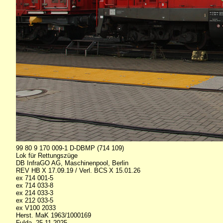
99 80 9 170 009-1 D-DBMP (714 109)
Lok für Rettungszüge
DB InfraGO AG, Maschinenpool, Berlin
REV HB X 17.09.19 / Verl. BCS X 15.01.26
ex 714 001-5
ex 714 033-8
ex 214 033-3
ex 212 033-5
ex V100 2033
Herst. MaK 1963/1000169
Fulda, 25.11.2025