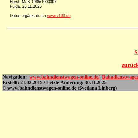
Herst. MaK 1965/1000307
Fulda, 25.11.2025
Daten ergänzt durch
www.v100.de
S
zurück
Navigation:
www.bahndienstwagen-online.de/
Bahndienstwage
Erstellt: 21.02.2015 / Letzte Änderung: 30.11.2025
© www.bahndienstwagen-online.de (Svetlana Linberg)