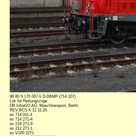
99 80 9 170 007-5 D-DBMP (714 107)
Lok für Rettungszüge
DB InfraGO AG, Maschinenpool, Berlin
REV BCS X 12.11.25
ex 714 011-4
ex 714 271-4
ex 214 271-9
ex 212 271-1
ex V100 2271