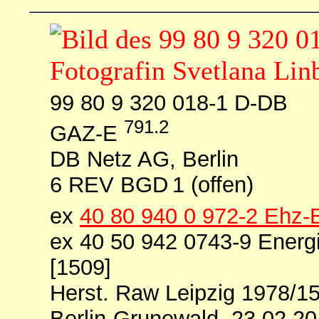
99 80 9 320 018-1 D-DB
791.2
GAZ-E
DB Netz AG, Berlin
6 REV BGD 1 (offen)
ex
40 80 940 0 972-2 Ehz
ex 40 50 942 0743-9 Ener
[1509]
Herst. Raw Leipzig 1978/1
Berlin-Grunewald, 23.02.2