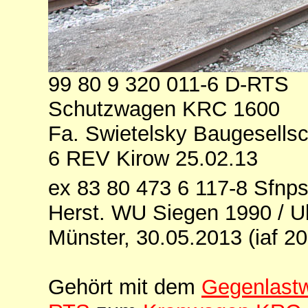
99 80 9 320 011-6 D-RTS
Schutzwagen KRC 1600
Fa. Swietelsky Baugesells
6 REV Kirow 25.02.13
ex 83 80 473 6 117-8 Sfnp
Herst. WU Siegen 1990 / U
Münster, 30.05.2013 (iaf 2
Gehört mit dem
Gegenlastw