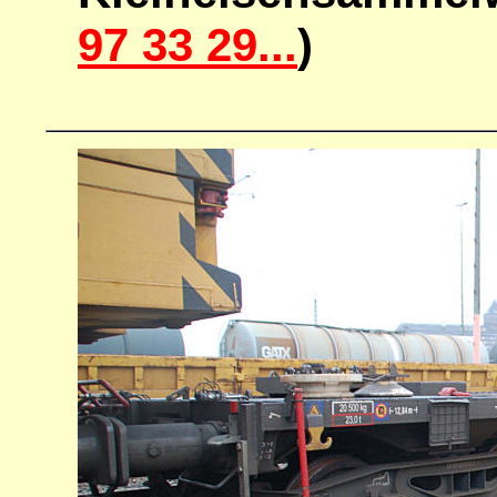
97 33 29...
)