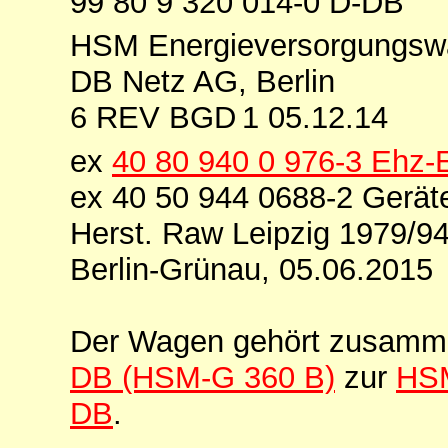
99 80 9 320 014-0 D-DB
HSM Energieversorgungsw
DB Netz AG, Berlin
6 REV BGD 1 05.12.14
ex
40 80 940 0 976-3 Ehz
ex 40 50 944 0688-2 Gerä
Herst. Raw Leipzig 1979/9
Berlin-Grünau, 05.06.2015
Der Wagen gehört zusamm
DB (HSM-G 360 B)
zur
HSM
DB
.