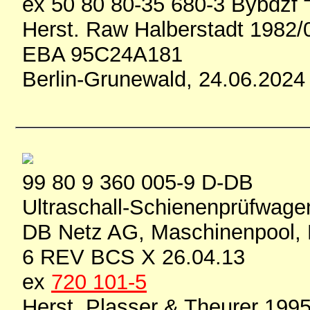
ex 50 80 80-35 680-3 Bybdzf
Herst. Raw Halberstadt 1982/
EBA 95C24A181
Berlin-Grunewald, 24.06.2024
99 80 9 360 005-9 D-DB
Ultraschall-Schienenprüfwag
DB Netz AG, Maschinenpool, 
6 REV BCS X 26.04.13
ex
720 101-5
Herst. Plasser & Theurer 19