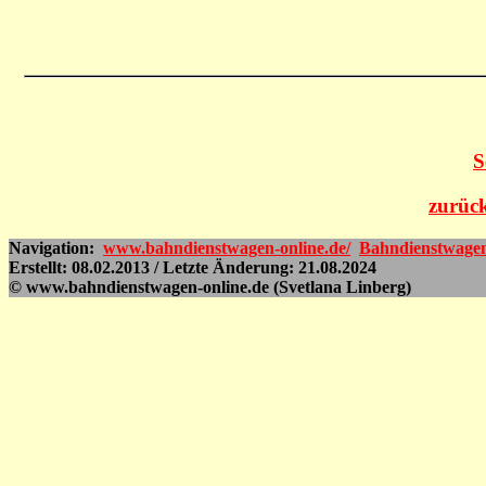
S
zurück
Navigation:
www.bahndienstwagen-online.de/
Bahndienstwage
Erstellt: 08.02.2013 / Letzte Änderung: 21.08.2024
© www.bahndienstwagen-online.de (Svetlana Linberg)