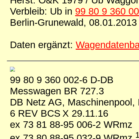
Herst. O&K 1979 / Ub Waggon
Verbleib: Ub in
99 80 9 360 00
Berlin-Grunewald, 08.01.2013
Daten ergänzt:
Wagendatenb
99 80 9 360 002-6 D-DB
Messwagen BR 727.3
DB Netz AG, Maschinenpool, 
6 REV BCS X 29.11.16
ex 73 81 88-95 006-2 WRmz
ex 73 80 88-95 032-9 WRmz